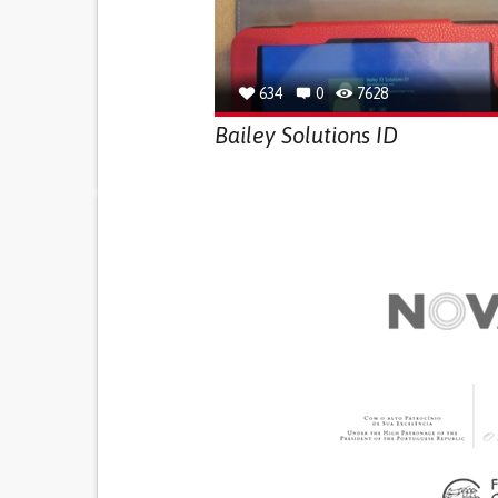
634
0
7628
Bailey Solutions ID