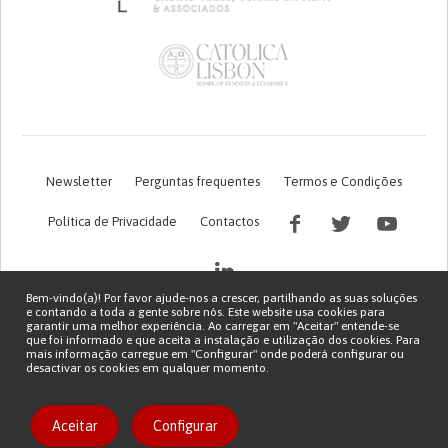
Newsletter
Perguntas frequentes
Termos e Condições
Política de Privacidade
Contactos
Bem-vindo(a)! Por favor ajude-nos a crescer, partilhando as suas soluções
e contando a toda a gente sobre nós. Este website usa cookies para
garantir uma melhor experiência. Ao carregar em "Aceitar" entende-se
que foi informado e que aceita a instalação e utilização dos cookies. Para
mais informação carregue em "Configurar" onde poderá configurar ou
desactivar os cookies em qualquer momento.
Financiamento FCT do projeto com referência PTDC/EGE-OGE/7995/2020
Copyright © 2026 Patient Innovation.
Powered by
Orange Bird
Aceitar
Configurar