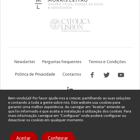
Newsletter
Perguntas frequentes
Termos e Condições
Política de Privacidade
Contactos
Bem-vindo(a)! Por favor ajude-nos a crescer, partilhando as suas soluções
e contando a toda a gente sobre nós. Este website usa cookies para
garantir uma melhor experiência. Ao carregar em "Aceitar" entende-se
que foi informado e que aceita a instalação e utilização dos cookies. Para
mais informação carregue em "Configurar" onde poderá configurar ou
desactivar os cookies em qualquer momento.
Financiamento FCT do projeto com referência PTDC/EGE-OGE/7995/2020
Copyright © 2026 Patient Innovation.
Powered by
Orange Bird
Aceitar
Configurar