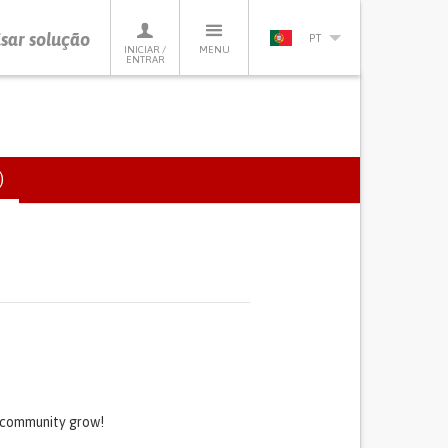
sar solução
PT
INICIAR /
MENU
ENTRAR
)
(SEPARADOR
ATIVO)
s community grow!