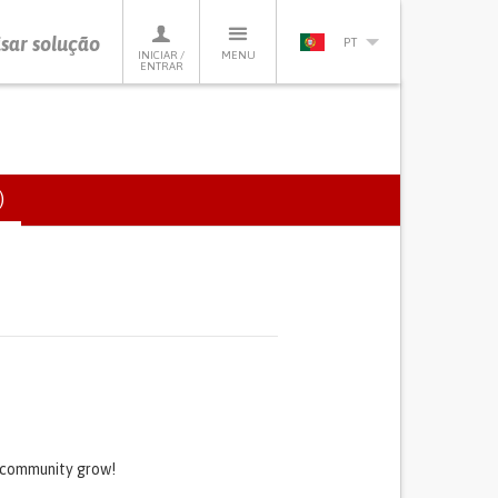
sar solução
PT
INICIAR /
MENU
ENTRAR
)
(SEPARADOR
ATIVO)
s community grow!