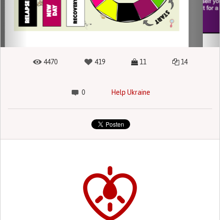
4470
419
11
14
0
Help Ukraine