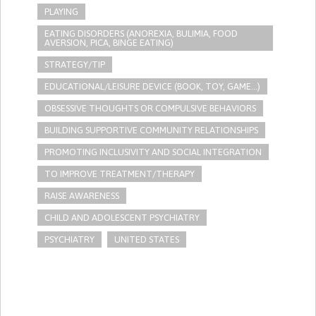
PLAYING
EATING DISORDERS (ANOREXIA, BULIMIA, FOOD
AVERSION, PICA, BINGE EATING)
STRATEGY/TIP​
EDUCATIONAL/LEISURE DEVICE (BOOK, TOY, GAME...)
OBSESSIVE THOUGHTS OR COMPULSIVE BEHAVIORS
BUILDING SUPPORTIVE COMMUNITY RELATIONSHIPS
PROMOTING INCLUSIVITY AND SOCIAL INTEGRATION
TO IMPROVE TREATMENT/THERAPY
RAISE AWARENESS
CHILD AND ADOLESCENT PSYCHIATRY
PSYCHIATRY
UNITED STATES