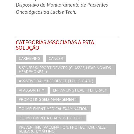
Dispositivo de Monitoramento de Pacientes
Oncológicos da Luckie Tech.
CATEGORIAS ASSOCIADAS A ESTA
SOLUÇÃO
CAREGIVING
CANCER
5 SENSES SUPPORT DEVICES: (GLASSES, HEARING AIDS,
HEADPHONES...)
ASSISTIVE DAILY LIFE DEVICE (TO HELP ADL)
AI ALGORITHM
ENHANCING HEALTH LITERACY
PROMOTING SELF-MANAGEMENT
TO IMPLEMENT MEDICAL EXAMINATION
TO IMPLEMENT A DIAGNOSTIC TOOL
PREVENTING (VACCINATION, PROTECTION, FALLS,
RESEARCH/MAPPING)