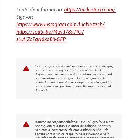
Fonte de informação:
https://luckietech.com/
Siga-os:
https://www.instagram.com/luckie.tech/
https://youtu.be/Muvit78a7fQ?
si=AlZc7qN0xoBh-GPP
Esta solução não deverá mencionar o uso de drogas,
químicas ou biológicas (incluíndo alimentos);
dispositivos invasivos; conteúdo ofensivo, comercial
ou inerentemente perigoso. Esta solução não foi
validada medicamente. Prosseguir com atenção! Em
caso de dúvidas, por favor consulte um profissional
de saúde.
Isenção de responsabilidade: Esta solução foi escrita
por alguém que não é o autor da solução, portanto,
pedimos esteja ciente de que, embora tenha sido
escrita com o maior respeito pela inovação e pelo
inovador, pode haver algumas declarações incorretas.