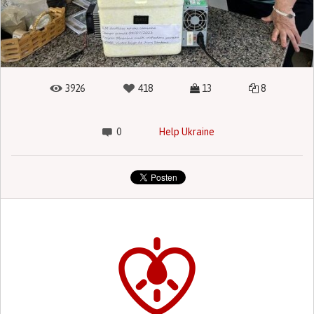
3926
418
13
8
0
Help Ukraine