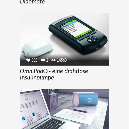
Diabmate
883
2
14563
OmniPod® - eine drahtlose
Insulinpumpe