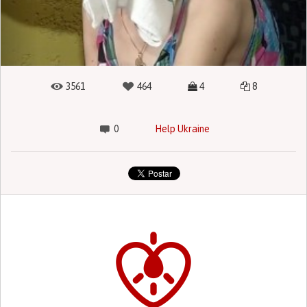
3561
464
4
8
0
Help Ukraine