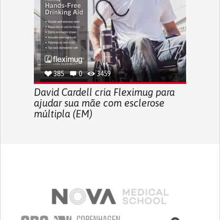
385
0
3459
David Cardell cria Fleximug para
ajudar sua mãe com esclerose
múltipla (EM)