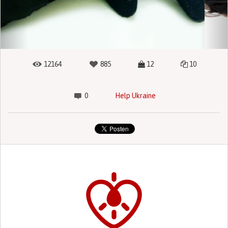
12164
885
12
10
0
Help Ukraine