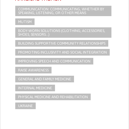
COMMUNICATION: COMMUNICATING, WHETHER BY
SPEAKING, LISTENING, OR OTHER MEANS
MUTISM
BODY-WORN SOLUTIONS (CLOTHING, ACCESSORIES,
SHOES, SENSORS...)
BUILDING SUPPORTIVE COMMUNITY RELATIONSHIPS
PROMOTING INCLUSIVITY AND SOCIAL INTEGRATION
IMPROVING SPEECH AND COMMUNICATION
RAISE AWARENESS
GENERAL AND FAMILY MEDICINE
INTERNAL MEDICINE
PHYSICAL MEDICINE AND REHABILITATION
UKRAINE