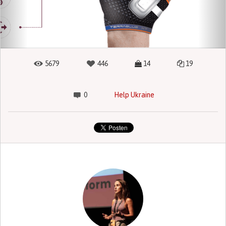
5679
446
14
19
0
Help Ukraine