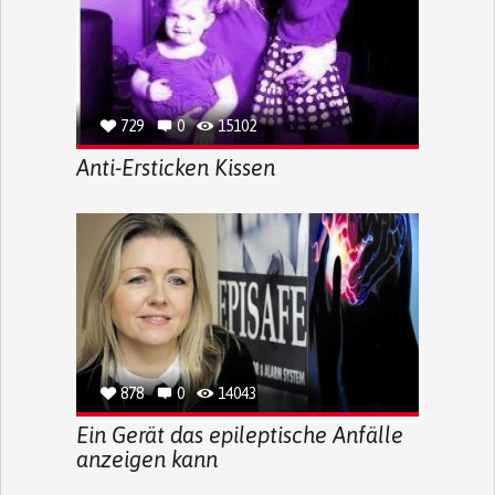
729
0
15102
Anti-Ersticken Kissen
878
0
14043
Ein Gerät das epileptische Anfälle
anzeigen kann