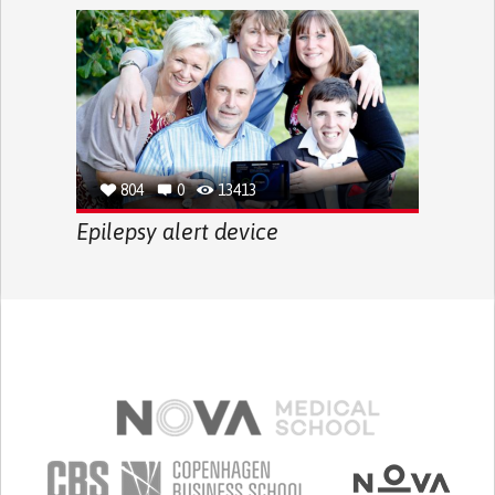
804
0
13413
Epilepsy alert device