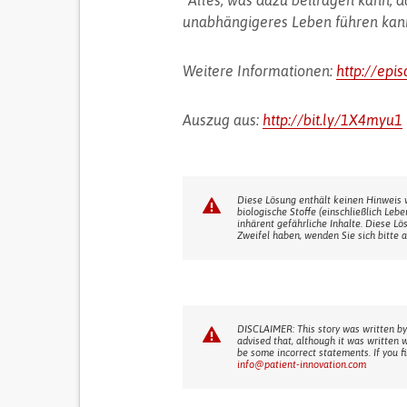
"Alles, was dazu beitragen kann, d
unabhängigeres Leben führen kann, i
Weitere Informationen:
http://epi
Auszug aus:
http://bit.ly/1X4myu1
Diese Lösung enthält keinen Hinweis 
biologische Stoffe (einschließlich Leb
inhärent gefährliche Inhalte. Diese Lö
Zweifel haben, wenden Sie sich bitte a
DISCLAIMER: This story was written by
advised that, although it was written 
be some incorrect statements. If you f
info@patient-innovation.com