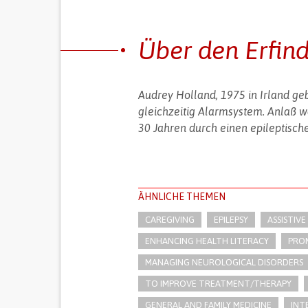
Über den Erfin
Audrey Holland, 1975 in Irland ge
gleichzeitig Alarmsystem. Anlaß wa
30 Jahren durch einen epileptisch
ÄHNLICHE THEMEN
CAREGIVING
EPILEPSY
ASSISTIVE
ENHANCING HEALTH LITERACY
PRO
MANAGING NEUROLOGICAL DISORDERS
TO IMPROVE TREATMENT/THERAPY
GENERAL AND FAMILY MEDICINE
INT