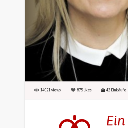
14021
views
875
likes
42
Einkäufe
Ein