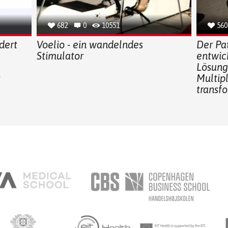
682
0
10551
560
dert
Voelio - ein wandelndes
Der Pat
Stimulator
entwic
Lösunge
t
Multip
transf