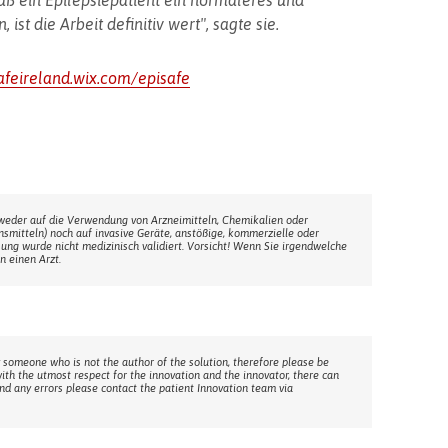
aß ein Epilepsiepatient ein normaleres und
st die Arbeit definitiv wert", sagte sie.
safeireland.wix.com/episafe
weder auf die Verwendung von Arzneimitteln, Chemikalien oder
ensmitteln) noch auf invasive Geräte, anstößige, kommerzielle oder
sung wurde nicht medizinisch validiert. Vorsicht! Wenn Sie irgendwelche
n einen Arzt.
 someone who is not the author of the solution, therefore please be
with the utmost respect for the innovation and the innovator, there can
ind any errors please contact the patient Innovation team via