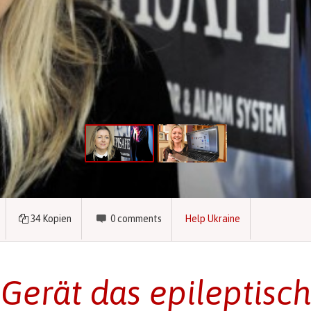
34
Kopien
0
comments
Help Ukraine
 Gerät das epileptisch