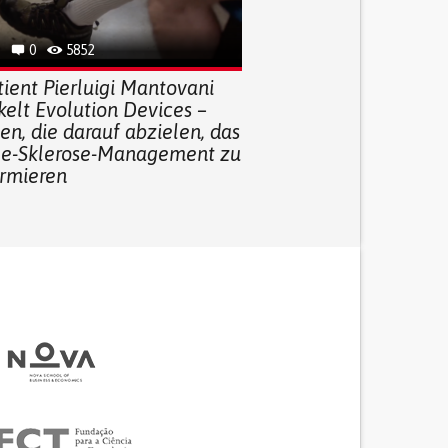
0
5852
ient Pierluigi Mantovani
kelt Evolution Devices –
n, die darauf abzielen, das
le-Sklerose-Management zu
ormieren