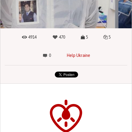
4914
470
5
5
0
Help Ukraine