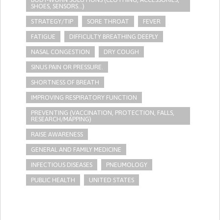
SHOES, SENSORS...)
STRATEGY/TIP​
SORE THROAT
FEVER
FATIGUE
DIFFICULTY BREATHING DEEPLY
NASAL CONGESTION
DRY COUGH
SINUS PAIN OR PRESSURE.
SHORTNESS OF BREATH
IMPROVING RESPIRATORY FUNCTION
PREVENTING (VACCINATION, PROTECTION, FALLS,
RESEARCH/MAPPING)
RAISE AWARENESS
GENERAL AND FAMILY MEDICINE
INFECTIOUS DISEASES
PNEUMOLOGY
PUBLIC HEALTH
UNITED STATES