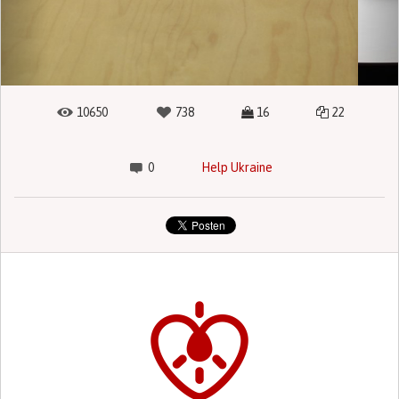
10650
738
16
22
0
Help Ukraine