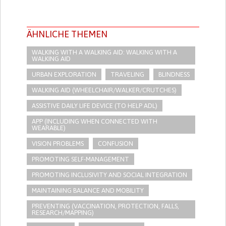
ÄHNLICHE THEMEN
WALKING WITH A WALKING AID: WALKING WITH A
WALKING AID
URBAN EXPLORATION
TRAVELING
BLINDNESS
WALKING AID (WHEELCHAIR/WALKER/CRUTCHES)
ASSISTIVE DAILY LIFE DEVICE (TO HELP ADL)
APP (INCLUDING WHEN CONNECTED WITH
WEARABLE)
VISION PROBLEMS
CONFUSION
PROMOTING SELF-MANAGEMENT
PROMOTING INCLUSIVITY AND SOCIAL INTEGRATION
MAINTAINING BALANCE AND MOBILITY
PREVENTING (VACCINATION, PROTECTION, FALLS,
RESEARCH/MAPPING)