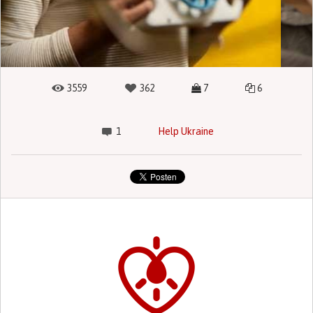
3559
362
7
6
1
Help Ukraine