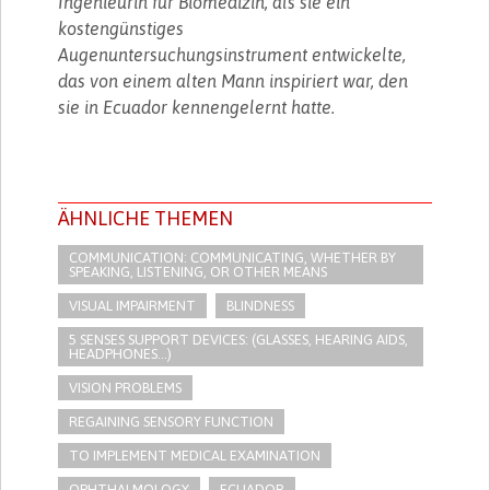
Ingenieurin für Biomedizin, als sie ein
kostengünstiges
Augenuntersuchungsinstrument entwickelte,
das von einem alten Mann inspiriert war, den
sie in Ecuador kennengelernt hatte.
ÄHNLICHE THEMEN
COMMUNICATION: COMMUNICATING, WHETHER BY
SPEAKING, LISTENING, OR OTHER MEANS
VISUAL IMPAIRMENT
BLINDNESS
5 SENSES SUPPORT DEVICES: (GLASSES, HEARING AIDS,
HEADPHONES...)
VISION PROBLEMS
REGAINING SENSORY FUNCTION
TO IMPLEMENT MEDICAL EXAMINATION
OPHTHALMOLOGY
ECUADOR