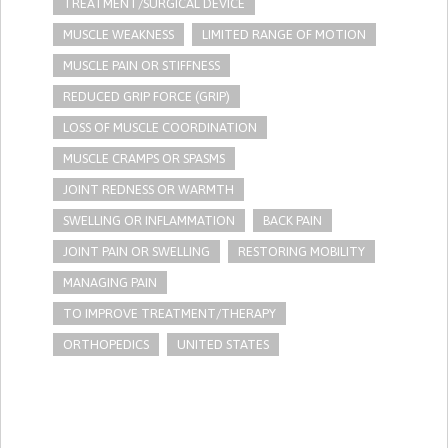
TREATMENT/SURGICAL DEVICE
MUSCLE WEAKNESS
LIMITED RANGE OF MOTION
MUSCLE PAIN OR STIFFNESS
REDUCED GRIP FORCE (GRIP)
LOSS OF MUSCLE COORDINATION
MUSCLE CRAMPS OR SPASMS
JOINT REDNESS OR WARMTH
SWELLING OR INFLAMMATION
BACK PAIN
JOINT PAIN OR SWELLING
RESTORING MOBILITY
MANAGING PAIN
TO IMPROVE TREATMENT/THERAPY
ORTHOPEDICS
UNITED STATES