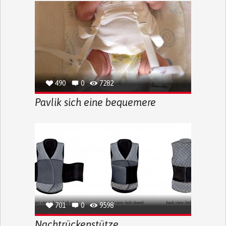
490
0
7282
Pavlik sich eine bequemere
701
0
9598
Nachtrückenstütze