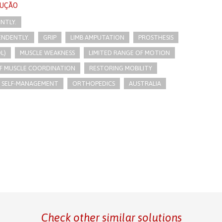
LUÇÃO
ENTLY.
PENDENTLY.
GRIP
LIMB AMPUTATION
PROSTHESIS
L)
MUSCLE WEAKNESS
LIMITED RANGE OF MOTION
OF MUSCLE COORDINATION
RESTORING MOBILITY
 SELF-MANAGEMENT
ORTHOPEDICS
AUSTRALIA
Check other similar solutions