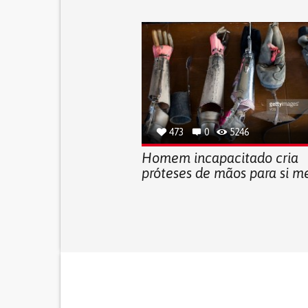
473
0
5246
Homem incapacitado cria
próteses de mãos para si 