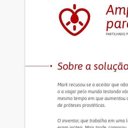
Amp
par
PARTILHADO 
Sobre a soluçã
Mark recusou-se a aceitar que não 
o a viajar pelo mundo testando vár
mesmo tempo em que aumentou o c
de próteses prostéticas.
O inventor, que trabalha em uma l
eram inúteis. Mais tarde, comprou