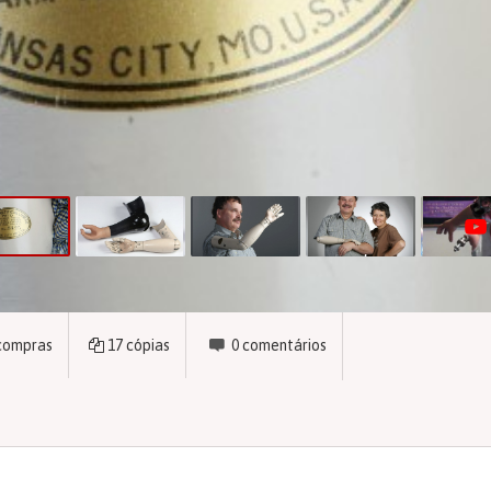
compras
17
cópias
0
comentários