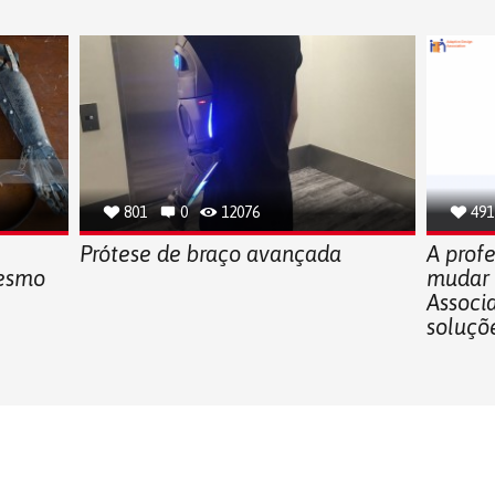
801
0
12076
491
Prótese de braço avançada
A profe
mesmo
mudar 
Associa
soluçõe