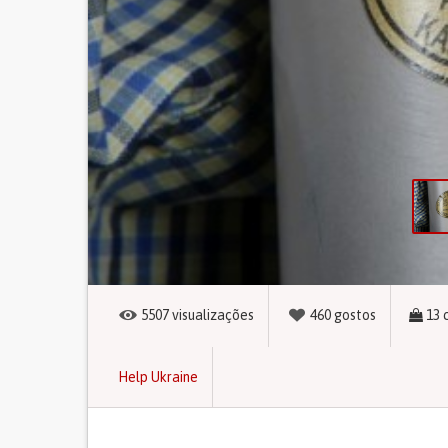
5507
visualizações
460
gostos
13
Help Ukraine