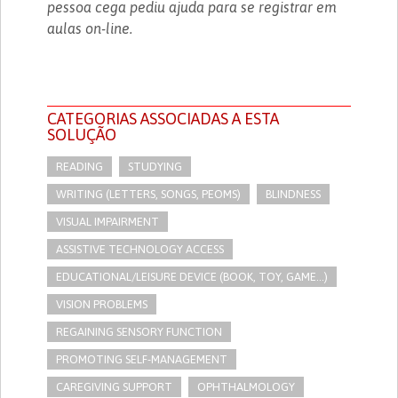
pessoa cega pediu ajuda para se registrar em
aulas on-line.
CATEGORIAS ASSOCIADAS A ESTA
SOLUÇÃO
READING
STUDYING
WRITING (LETTERS, SONGS, PEOMS)
BLINDNESS
VISUAL IMPAIRMENT
ASSISTIVE TECHNOLOGY ACCESS
EDUCATIONAL/LEISURE DEVICE (BOOK, TOY, GAME...)
VISION PROBLEMS
REGAINING SENSORY FUNCTION
PROMOTING SELF-MANAGEMENT
CAREGIVING SUPPORT
OPHTHALMOLOGY