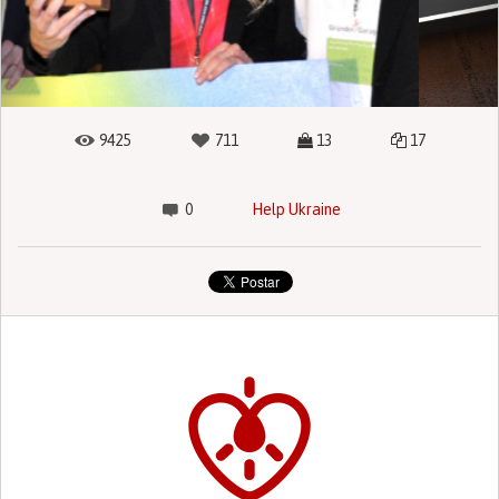
9425
711
13
17
0
Help Ukraine