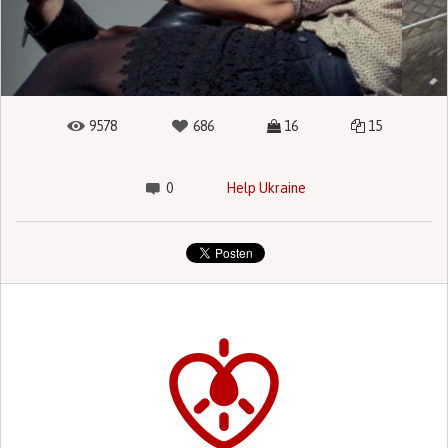
9578
686
16
15
0
Help Ukraine