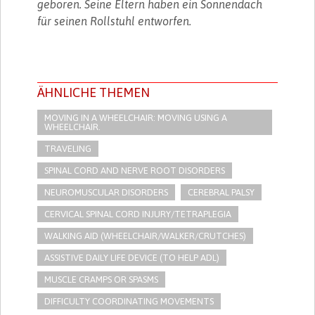
geboren. Seine Eltern haben ein Sonnendach
für seinen Rollstuhl entworfen.
ÄHNLICHE THEMEN
MOVING IN A WHEELCHAIR: MOVING USING A
WHEELCHAIR.
TRAVELING
SPINAL CORD AND NERVE ROOT DISORDERS
NEUROMUSCULAR DISORDERS
CEREBRAL PALSY
CERVICAL SPINAL CORD INJURY/TETRAPLEGIA
WALKING AID (WHEELCHAIR/WALKER/CRUTCHES)
ASSISTIVE DAILY LIFE DEVICE (TO HELP ADL)
MUSCLE CRAMPS OR SPASMS
DIFFICULTY COORDINATING MOVEMENTS