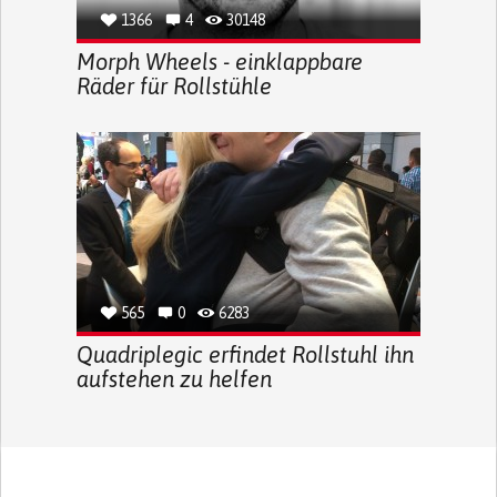
1366
4
30148
Morph Wheels - einklappbare
Räder für Rollstühle
565
0
6283
Quadriplegic erfindet Rollstuhl ihn
aufstehen zu helfen