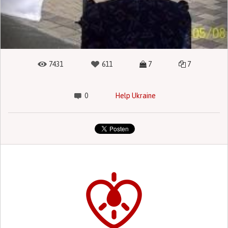
7431
611
7
7
0
Help Ukraine