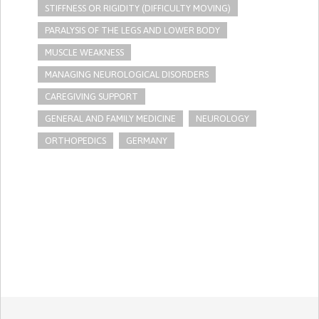
STIFFNESS OR RIGIDITY (DIFFICULTY MOVING)
PARALYSIS OF THE LEGS AND LOWER BODY
MUSCLE WEAKNESS
MANAGING NEUROLOGICAL DISORDERS
CAREGIVING SUPPORT
GENERAL AND FAMILY MEDICINE
NEUROLOGY
ORTHOPEDICS
GERMANY