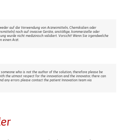
weder auf die Verwendung von Arzneimitteln, Chemikalien oder
ensmitteln) noch auf invasive Geräte, anstößige, kommerzielle oder
sung wurde nicht medizinisch validiert. Vorsicht! Wenn Sie irgendwelche
n einen Arzt.
 someone who is not the author of the solution, therefore please be
with the utmost respect for the innovation and the innovator, there can
ind any errors please contact the patient Innovation team via
der