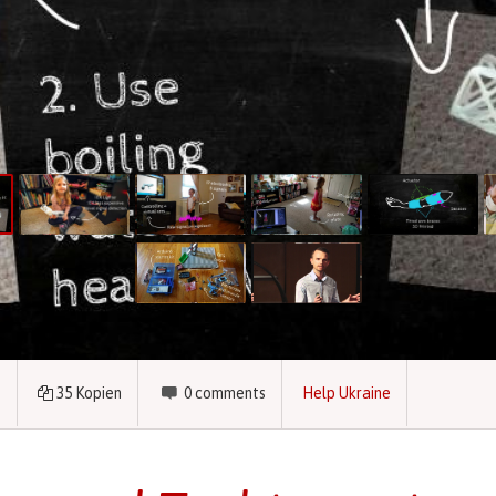
e
35
Kopien
0
comments
Help Ukraine