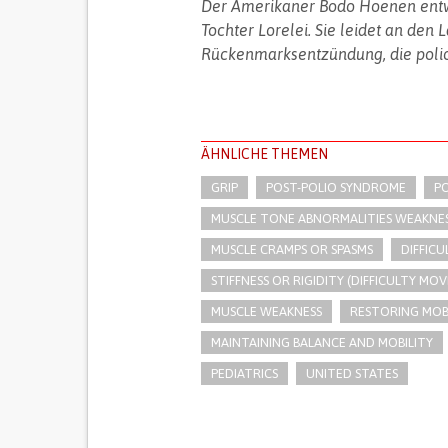
Der Amerikaner Bodo Hoenen entwa
Tochter Lorelei. Sie leidet an den
Rückenmarksentzündung, die poli
ÄHNLICHE THEMEN
GRIP
POST-POLIO SYNDROME
PO
MUSCLE TONE ABNORMALITIES WEAKNE
MUSCLE CRAMPS OR SPASMS
DIFFIC
STIFFNESS OR RIGIDITY (DIFFICULTY MOV
MUSCLE WEAKNESS
RESTORING MOB
MAINTAINING BALANCE AND MOBILITY
PEDIATRICS
UNITED STATES