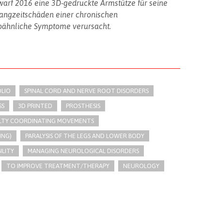
rf 2016 eine 3D-gedruckte Armstütze für seine
 Langzeitschäden einer chronischen
oähnliche Symptome verursacht.
LIO
SPINAL CORD AND NERVE ROOT DISORDERS
SS
3D PRINTED
PROSTHESIS
ULTY COORDINATING MOVEMENTS
ING)
PARALYSIS OF THE LEGS AND LOWER BODY
ILITY
MANAGING NEUROLOGICAL DISORDERS
TO IMPROVE TREATMENT/THERAPY
NEUROLOGY