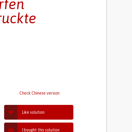
rfen
ruckte
Check Chinese version
Like solution
I bought this solution