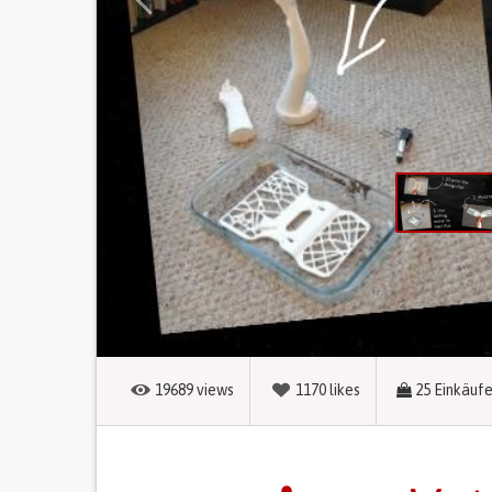
19689
views
1170
likes
25
Einkäuf