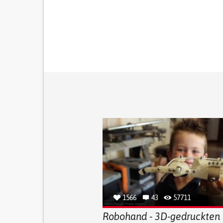
1566
43
57711
Robohand - 3D-gedruckten