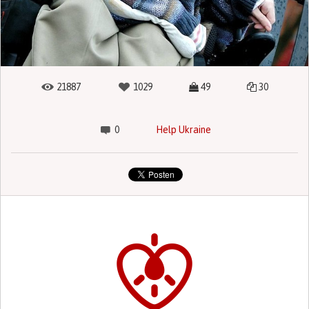
21887
1029
49
30
0
Help Ukraine