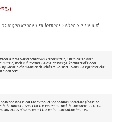
9MRBxf
 Lösungen kennen zu lernen! Geben Sie sie auf
weder auf die Verwendung von Arzneimitteln, Chemikalien oder
ensmitteln) noch auf invasive Geräte, anstößige, kommerzielle oder
sung wurde nicht medizinisch validiert. Vorsicht! Wenn Sie irgendwelche
n einen Arzt.
 someone who is not the author of the solution, therefore please be
with the utmost respect for the innovation and the innovator, there can
ind any errors please contact the patient Innovation team via