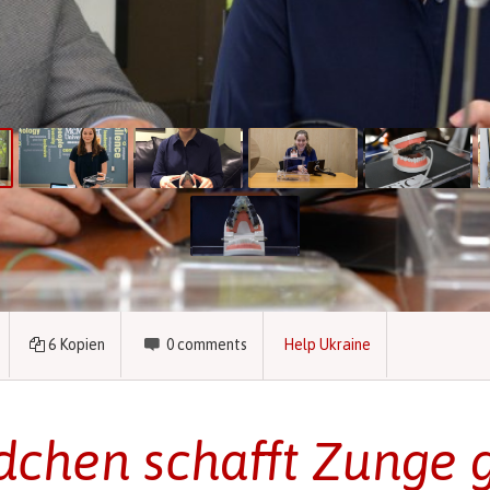
6
Kopien
0
comments
Help Ukraine
chen schafft Zunge 