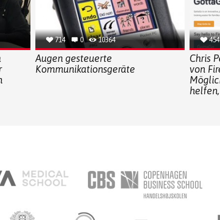
714
0
10364
454
m
Augen gesteuerte
Chris 
r
Kommunikationsgeräte
von Fir
n
Möglic
helfen,