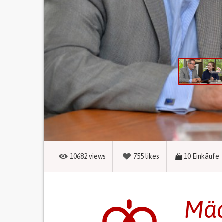
10682
views
755
likes
10
Einkäufe
Mäd