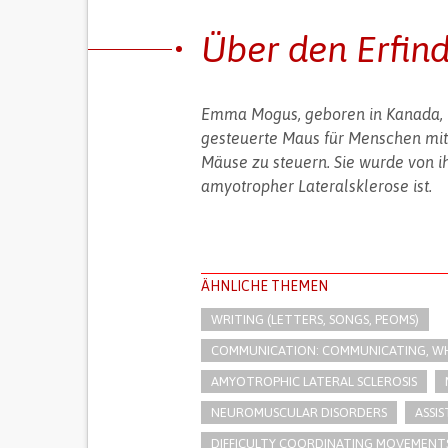
Über den Erfin
Emma Mogus, geboren in Kanada, i
gesteuerte Maus für Menschen mi
Mäuse zu steuern. Sie wurde von ih
amyotropher Lateralsklerose ist.
ÄHNLICHE THEMEN
WRITING (LETTERS, SONGS, PEOMS)
COMMUNICATION: COMMUNICATING, WHE
AMYOTROPHIC LATERAL SCLEROSIS
NEUROMUSCULAR DISORDERS
ASSI
DIFFICULTY COORDINATING MOVEMENT