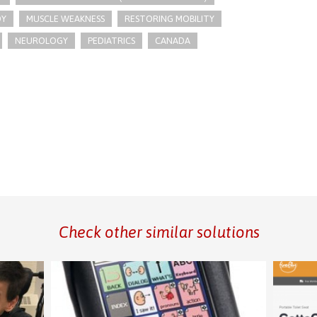
DY
MUSCLE WEAKNESS
RESTORING MOBILITY
NEUROLOGY
PEDIATRICS
CANADA
Check other similar solutions