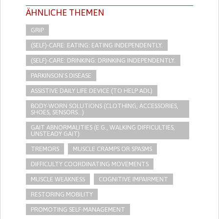
ÄHNLICHE THEMEN
GRIP
(SELF)-CARE: EATING: EATING INDEPENDENTLY.
(SELF)-CARE: DRINKING: DRINKING INDEPENDENTLY.
PARKINSON'S DISEASE
ASSISTIVE DAILY LIFE DEVICE (TO HELP ADL)
BODY-WORN SOLUTIONS (CLOTHING, ACCESSORIES,
SHOES, SENSORS...)
GAIT ABNORMALITIES (E.G., WALKING DIFFICULTIES,
UNSTEADY GAIT)
TREMORS
MUSCLE CRAMPS OR SPASMS
DIFFICULTY COORDINATING MOVEMENTS
MUSCLE WEAKNESS
COGNITIVE IMPAIRMENT
RESTORING MOBILITY
PROMOTING SELF-MANAGEMENT