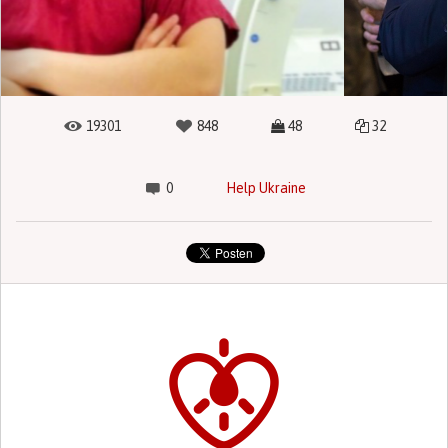
19301
848
48
32
0
Help Ukraine