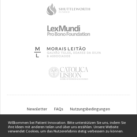
Newsletter
FAQs
Nutzungsbedingungen
Datenschutzerklärung
Kontakt
Willkommen bei Patient Innovation. Bitte unterstützen Sie uns, indem Sie
ihre Ideen mit anderen teilen und über uns erzählen. Unsere Website
verwendet Cookies, um das Nutzererlebnis stetig verbessern zu können.