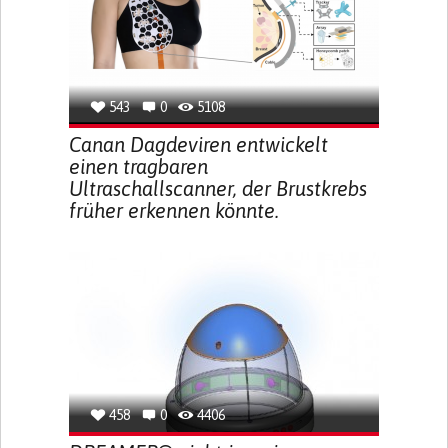
543
0
5108
Canan Dagdeviren entwickelt
einen tragbaren
Ultraschallscanner, der Brustkrebs
früher erkennen könnte.
458
0
4406