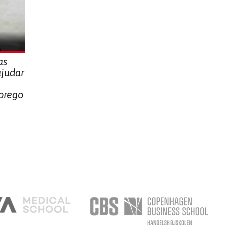
as
ajudar
prego