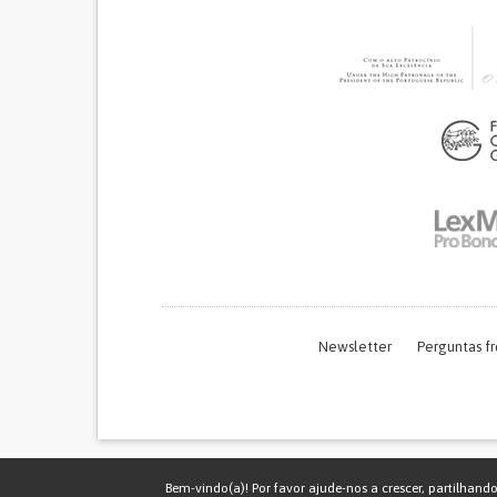
Newsletter
Perguntas f
Bem-vindo(a)! Por favor ajude-nos a crescer, partilhand