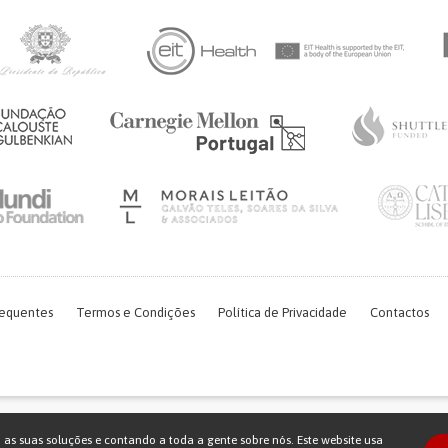
requentes
Termos e Condições
Política de Privacidade
Contactos
Financiamento FCT do projeto com referência PTDC/EGE-OGE/7995/2020
o as suas soluções e contando a toda a gente sobre nós. Este website usa