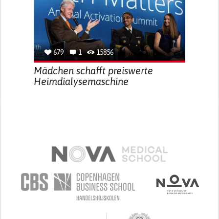
679
1
15856
Mädchen schafft preiswerte
Heimdialysemaschine