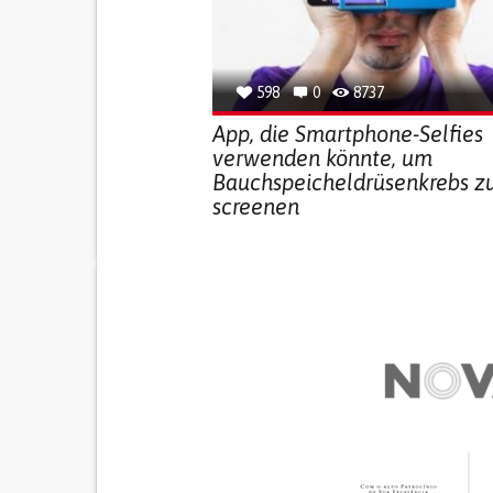
598
0
8737
App, die Smartphone-Selfies
verwenden könnte, um
Bauchspeicheldrüsenkrebs z
screenen