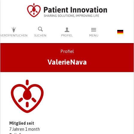
DRÜCKEN SIE AUF ENTER UM DIE SUCHE ZU STARTEN
VERÖFFENTLICHEN
SUCHEN
PROFIEL
MENU
Profiel
ValerieNava
Primary tabs
Mitglied seit
7 Jahren 1 month