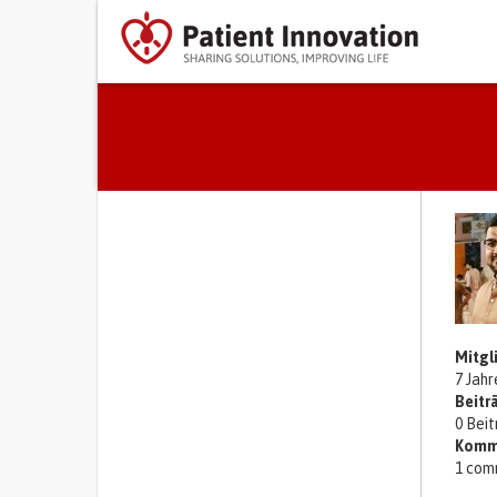
Primary tabs
Mitgl
7 Jah
Beitr
0 Bei
Komm
1 com