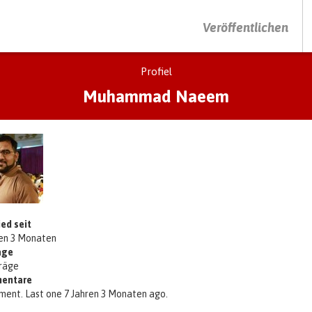
DRÜCKEN SIE AUF ENTER UM DIE SUCHE ZU STARTEN
Veröffentlichen
Profiel
Muhammad Naeem
ied seit
ren 3 Monaten
äge
träge
entare
ment. Last one 7 Jahren 3 Monaten ago.