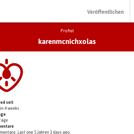
DRÜCKEN SIE AUF ENTER UM DIE SUCHE ZU STARTEN
Veröffentlichen
Profiel
karenmcnichxolas
ied seit
ren 4 weeks
äge
träge
entare
mentare. Last one 5 Jahren 3 days ago.