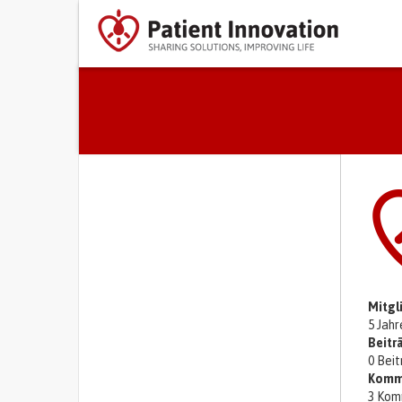
Primary tabs
Mitgl
5 Jah
Beitr
0 Bei
Komm
3 Kom