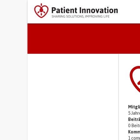
Primary tabs
Mitgl
5 Jah
Beitr
0 Bei
Komm
1 com