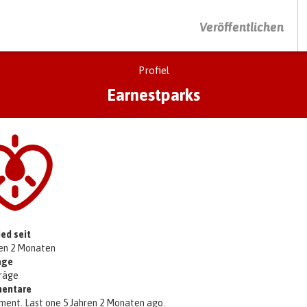
DRÜCKEN SIE AUF ENTER UM DIE SUCHE ZU STARTEN
Veröffentlichen
Profiel
Earnestparks
ied seit
ren 2 Monaten
äge
träge
entare
ment. Last one 5 Jahren 2 Monaten ago.