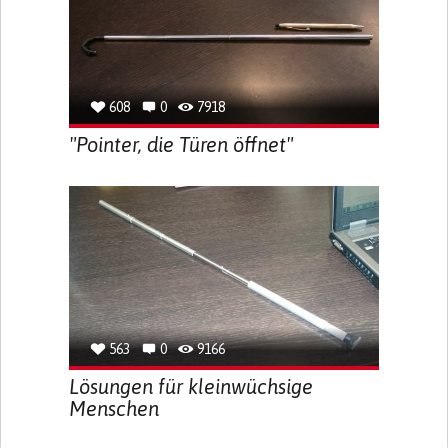
608
0
7918
"Pointer, die Türen öffnet"
563
0
9166
Lösungen für kleinwüchsige
Menschen