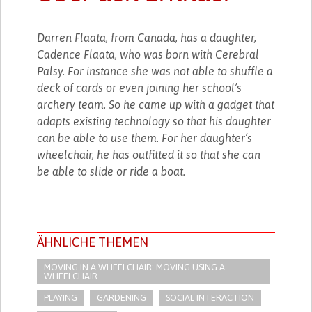
Darren Flaata, from Canada, has a daughter,
Cadence Flaata, who was born with Cerebral
Palsy. For instance she was not able to shuffle a
deck of cards or even joining her school’s
archery team. So he came up with a gadget that
adapts existing technology so that his daughter
can be able to use them. For her daughter’s
wheelchair, he has outfitted it so that she can
be able to slide or ride a boat.
ÄHNLICHE THEMEN
MOVING IN A WHEELCHAIR: MOVING USING A
WHEELCHAIR.
PLAYING
GARDENING
SOCIAL INTERACTION