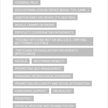
CEREBRAL PALSY
EDUCATIONAL/LEISURE DEVICE (BOOK, TOY, GAME...)
ASSISTIVE DAILY LIFE DEVICE (TO HELP ADL)
MUSCLE CRAMPS OR SPASMS
DIFFICULTY COORDINATING MOVEMENTS
TROUBLE WITH FINE MOTOR SKILLS (E.G., WRITING,
BUTTONING CLOTHES)
TWITCHING OR INVOLUNTARY MOVEMENTS
(MYOCLONUS)
FATIGUE
RESTORING MOBILITY
PROMOTING SELF-MANAGEMENT
MANAGING NEUROLOGICAL DISORDERS
PROMOTING INCLUSIVITY AND SOCIAL INTEGRATION
CAREGIVING SUPPORT
NEUROLOGY
PEDIATRICS
PHYSICAL MEDICINE AND REHABILITATION