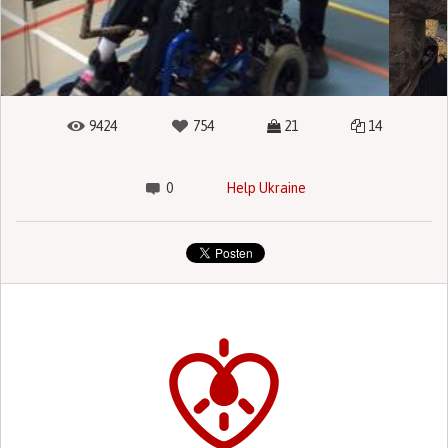
9424
754
21
14
0
Help Ukraine