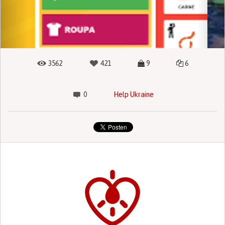
3562
421
9
6
0
Help Ukraine