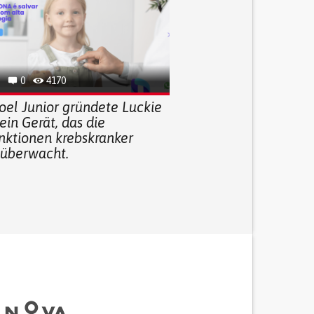
0
4170
oel Junior gründete Luckie
ein Gerät, das die
unktionen krebskranker
 überwacht.