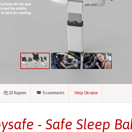
10
Kopien
0
comments
Help Ukraine
ysafe - Safe Sleep Ba