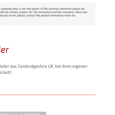
 someone who is not the author of the solution, therefore please be
with the utmost respect for the innovation and the innovator, there can
ind any errors please contact the patient Innovation team via
der
 Mutter aus Cambridgeshire UK, hat ihren eigenen
ickelt!
EARING AIDS, HEADPHONES...)