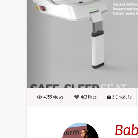
4359
views
463
likes
5
Einkäufe
Bab