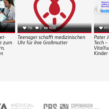
706
0
9630
495
et-
Teenager schafft medizinischen
Pater J
ge zum
Uhr für ihre Großmutter
Tech – 
n,
Vitalf
on
Kinder