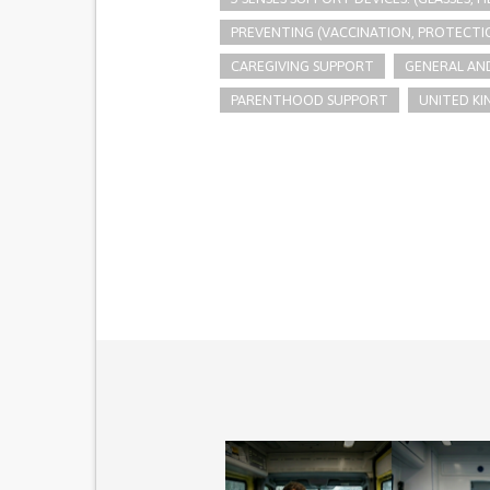
PREVENTING (VACCINATION, PROTECTIO
CAREGIVING SUPPORT
GENERAL AND
PARENTHOOD SUPPORT
UNITED K