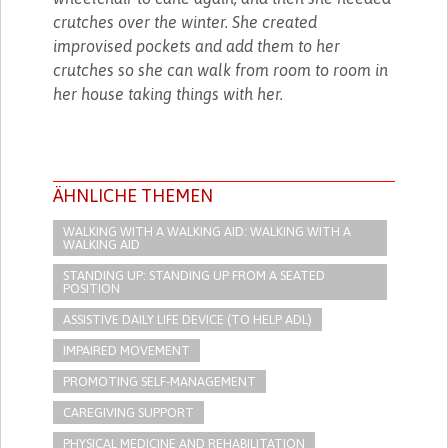
crutches over the winter. She created
improvised pockets and add them to her
crutches so she can walk from room to room in
her house taking things with her.
ÄHNLICHE THEMEN
WALKING WITH A WALKING AID: WALKING WITH A
WALKING AID
STANDING UP: STANDING UP FROM A SEATED
POSITION
ASSISTIVE DAILY LIFE DEVICE (TO HELP ADL)
IMPAIRED MOVEMENT
PROMOTING SELF-MANAGEMENT
CAREGIVING SUPPORT
PHYSICAL MEDICINE AND REHABILITATION