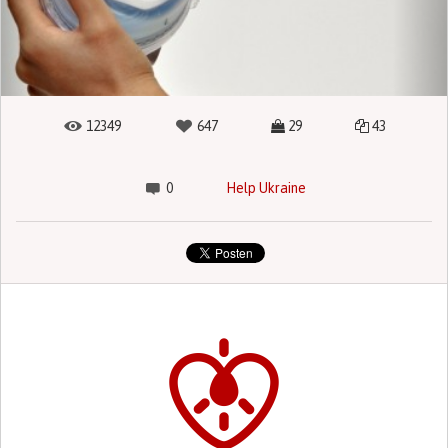
12349
647
29
43
0
Help Ukraine