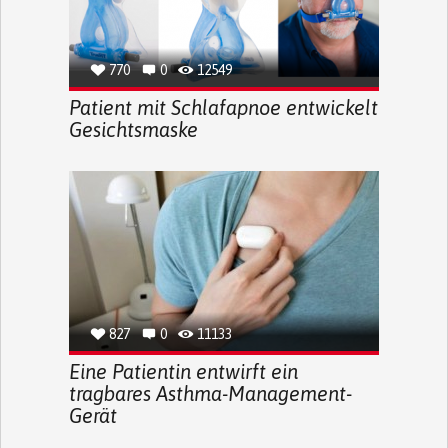
770
0
12549
Patient mit Schlafapnoe entwickelt
Gesichtsmaske
827
0
11133
Eine Patientin entwirft ein
tragbares Asthma-Management-
Gerät