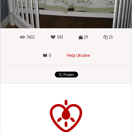
7602
543
19
15
0
Help Ukraine