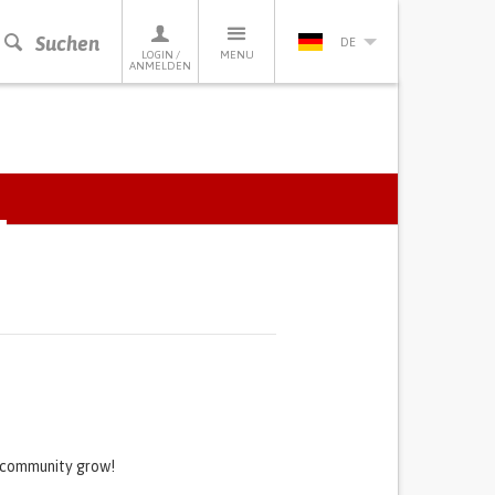
Suchen
DE
LOGIN /
MENU
ANMELDEN
ACTIVE
TAB)
s community grow!