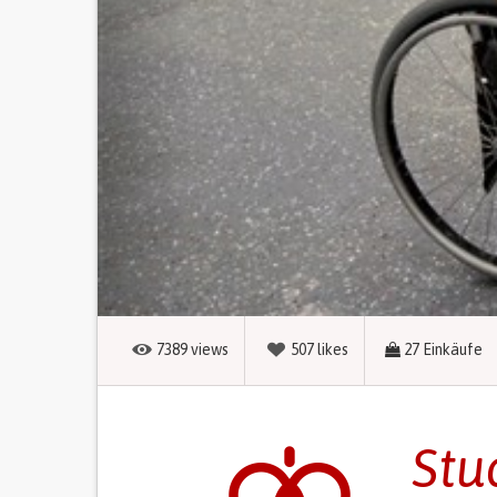
7389
views
507
likes
27
Einkäufe
Stu