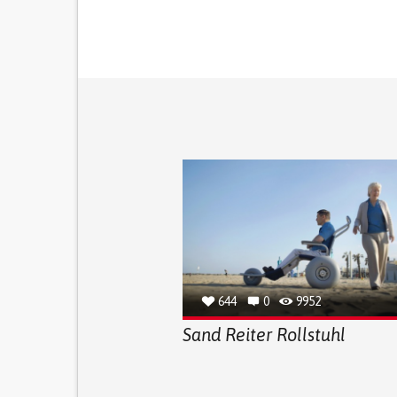
644
0
9952
Sand Reiter Rollstuhl