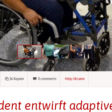
16
Kopien
0
comments
Help Ukraine
dent entwirft adaptiv