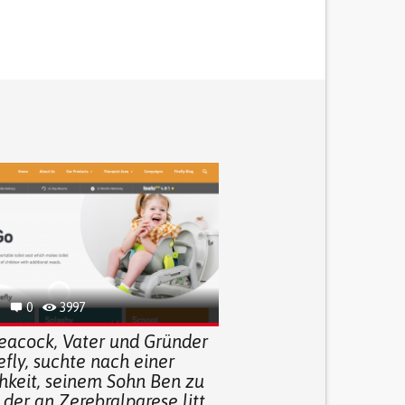
0
3997
Peacock, Vater und Gründer
efly, suchte nach einer
hkeit, seinem Sohn Ben zu
 der an Zerebralparese litt.