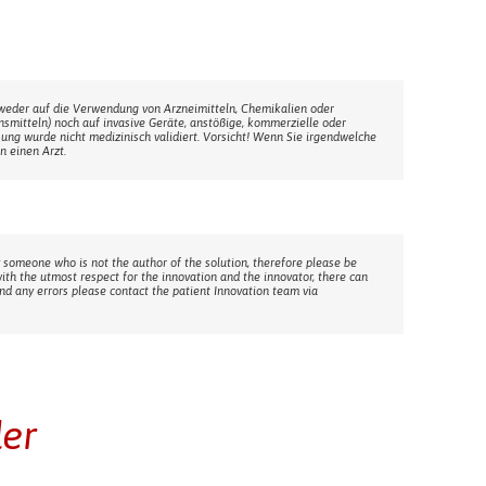
weder auf die Verwendung von Arzneimitteln, Chemikalien oder
ensmitteln) noch auf invasive Geräte, anstößige, kommerzielle oder
sung wurde nicht medizinisch validiert. Vorsicht! Wenn Sie irgendwelche
n einen Arzt.
 someone who is not the author of the solution, therefore please be
with the utmost respect for the innovation and the innovator, there can
ind any errors please contact the patient Innovation team via
der