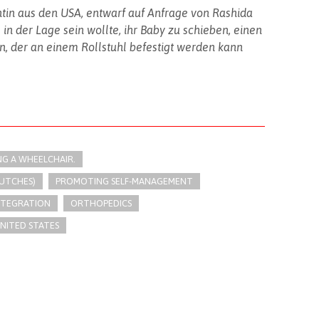
ntin aus den USA, entwarf auf Anfrage von Rashida
in der Lage sein wollte, ihr Baby zu schieben, einen
n, der an einem Rollstuhl befestigt werden kann
NG A WHEELCHAIR.
UTCHES)
PROMOTING SELF-MANAGEMENT
INTEGRATION
ORTHOPEDICS
NITED STATES