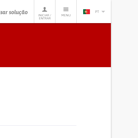
sar solução
PT
INICIAR /
MENU
ENTRAR