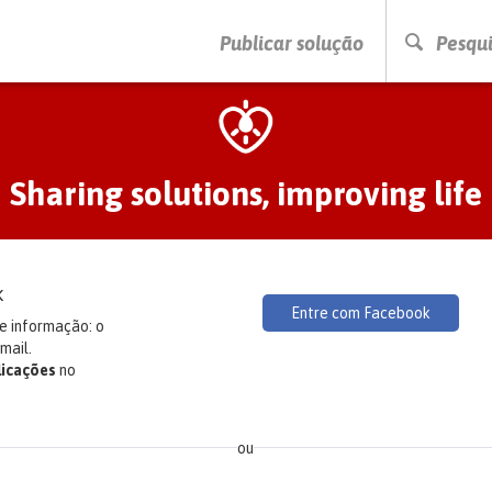
PRESSIONE ENTER PARA PESQUISAR
Publicar solução
Pesqui
Sharing solutions, improving life
k
Entre com Facebook
te informação: o
mail.
licações
no
ou