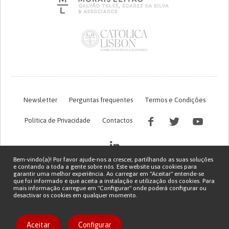
Newsletter
Perguntas frequentes
Termos e Condições
Política de Privacidade
Contactos
Bem-vindo(a)! Por favor ajude-nos a crescer, partilhando as suas soluções
e contando a toda a gente sobre nós. Este website usa cookies para
garantir uma melhor experiência. Ao carregar em "Aceitar" entende-se
que foi informado e que aceita a instalação e utilização dos cookies. Para
mais informação carregue em "Configurar" onde poderá configurar ou
desactivar os cookies em qualquer momento.
Financiamento FCT do projeto com referência PTDC/EGE-OGE/7995/2020
Copyright © 2026 Patient Innovation.
Powered by
Orange Bird
Aceitar
Configurar