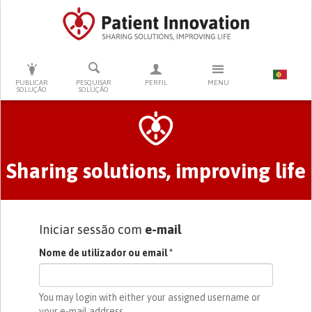
PRESSIONE ENTER PARA PESQUISAR
PUBLICAR
PESQUISAR
PERFIL
MENU
SOLUÇÃO
SOLUÇÃO
Separadores primários
Sharing solutions, improving life
Iniciar sessão com
e-mail
Nome de utilizador ou email
*
You may login with either your assigned username or
your e-mail address.