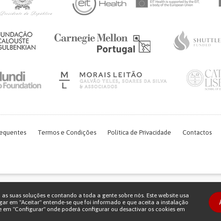
requentes
Termos e Condições
Política de Privacidade
Contactos
Financiamento FCT do projeto com referência PTDC/EGE-OGE/7995/2020
o as suas soluções e contando a toda a gente sobre nós. Este website usa
Copyright © 2026 Patient Innovation.
Powered by
Orange Bird
gar em "Aceitar" entende-se que foi informado e que aceita a instalação
e em "Configurar" onde poderá configurar ou desactivar os cookies em