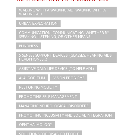
WALKING WITH A WALKING AID: WALKING WITH A
WALKING AID
URBAN EXPLORATION
COMMUNICATION: COMMUNICATING, WHETHER BY
SPEAKING, LISTENING, OR OTHER MEANS
BLINDNESS
5 SENSES SUPPORT DEVICES: (GLASSES, HEARING AIDS,
HEADPHONES...)
ASSISTIVE DAILY LIFE DEVICE (TO HELP ADL)
AI ALGORITHM
VISION PROBLEMS
RESTORING MOBILITY
PROMOTING SELF-MANAGEMENT
MANAGING NEUROLOGICAL DISORDERS
PROMOTING INCLUSIVITY AND SOCIAL INTEGRATION
OPHTHALMOLOGY
SOLUTIONS FOR DISABLED PEOPLE