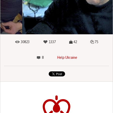
30823
1337
42
75
8
Help Ukraine