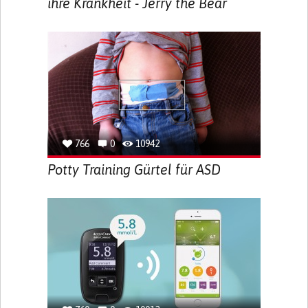
ihre Krankheit - Jerry the Bear
766
0
10942
Potty Training Gürtel für ASD