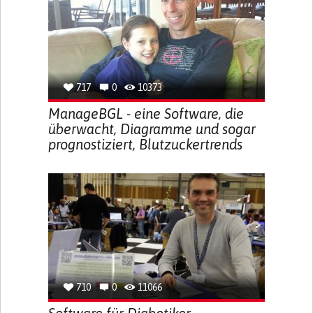
717
0
10373
ManageBGL - eine Software, die
überwacht, Diagramme und sogar
prognostiziert, Blutzuckertrends
710
0
11066