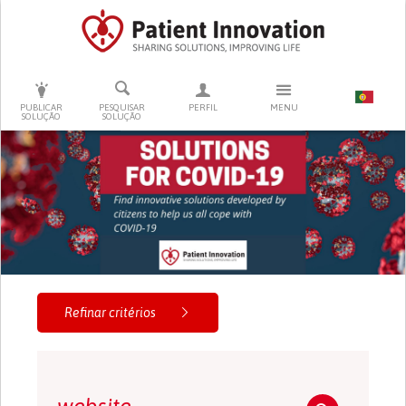
PRESSIONE ENTER PARA PESQUISAR
PUBLICAR
PESQUISAR
PERFIL
MENU
SOLUÇÃO
SOLUÇÃO
Refinar critérios