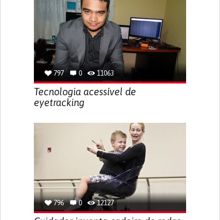
797
0
11063
Tecnologia acessível de
eyetracking
796
0
12127