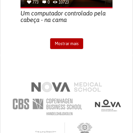
773
0
10723
Um computador controlado pela
cabeça - na cama
Mostrar mais