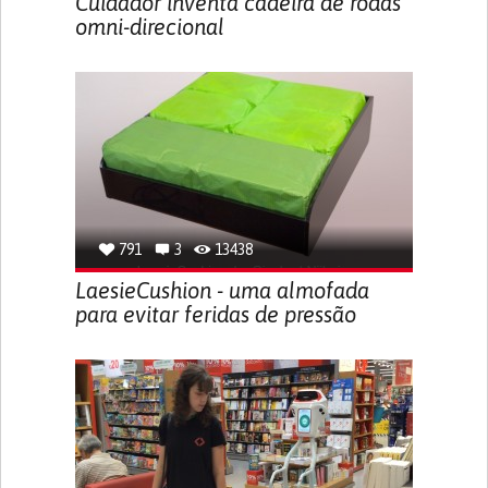
Cuidador inventa cadeira de rodas
omni-direcional
791
3
13438
LaesieCushion - uma almofada
para evitar feridas de pressão