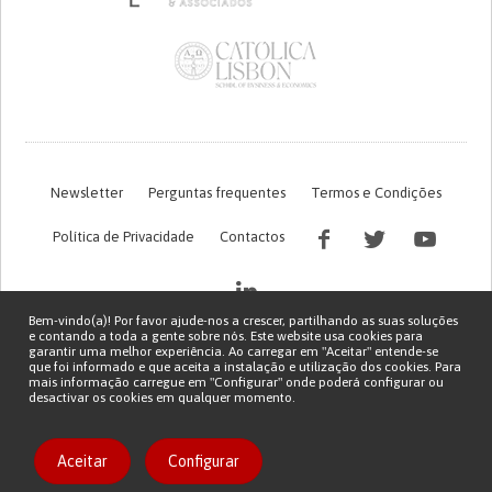
Newsletter
Perguntas frequentes
Termos e Condições
Política de Privacidade
Contactos
Bem-vindo(a)! Por favor ajude-nos a crescer, partilhando as suas soluções
e contando a toda a gente sobre nós. Este website usa cookies para
garantir uma melhor experiência. Ao carregar em "Aceitar" entende-se
que foi informado e que aceita a instalação e utilização dos cookies. Para
mais informação carregue em "Configurar" onde poderá configurar ou
desactivar os cookies em qualquer momento.
Financiamento FCT do projeto com referência PTDC/EGE-OGE/7995/2020
Copyright © 2026 Patient Innovation.
Powered by
Orange Bird
Aceitar
Configurar