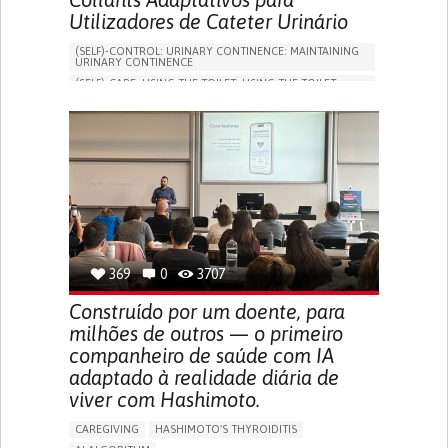
Utilizadores de Cateter Urinário
(SELF)-CONTROL: URINARY CONTINENCE: MAINTAINING
URINARY CONTINENCE
(SELF)-CARE: USING THE TOILET: USING THE TOILET
INDEPENDENTLY
VESICAL FISTULA
BODY-WORN SOLUTIONS (CLOTHING, ACCESSORIES,
SHOES, SENSORS...)
URGENCY TO URINATE
URINARY INCONTINENCE
URINE LEAKAGE WITH COUGHING OR SNEEZING (STRESS
INCONTINENCE)
PROMOTING SELF-MANAGEMENT
GYNECOLOGY AND OBSTETRICS
UROLOGY
PORTUGAL
369
0
3707
Construído por um doente, para
milhões de outros — o primeiro
companheiro de saúde com IA
adaptado à realidade diária de
viver com Hashimoto.
CAREGIVING
HASHIMOTO'S THYROIDITIS