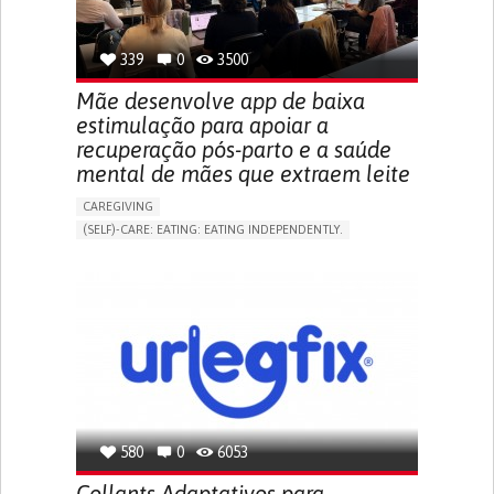
TO IMPROVE TREATMENT/THERAPY
PREVENTING (VACCINATION, PROTECTION, FALLS,
RESEARCH/MAPPING)
339
0
3500
NEPHROLOGY
SLOVENIA
Mãe desenvolve app de baixa
estimulação para apoiar a
recuperação pós-parto e a saúde
mental de mães que extraem leite
CAREGIVING
(SELF)-CARE: EATING: EATING INDEPENDENTLY.
APP (INCLUDING WHEN CONNECTED WITH WEARABLE)
ONLINE SERVICE
AI ALGORITHM
SUPPORT ON PUERPERIUM/POST-CHILDBIRTH
CAREGIVING SUPPORT
GYNECOLOGY AND OBSTETRICS
PARENTHOOD SUPPORT
WOMEN'S HEALTH
GERMANY
580
0
6053
Collants Adaptativos para