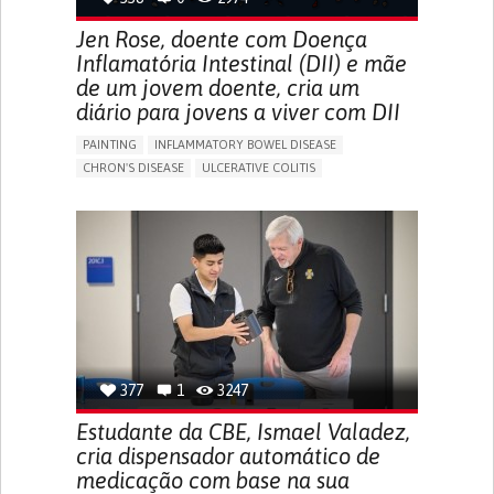
Jen Rose, doente com Doença
Inflamatória Intestinal (DII) e mãe
de um jovem doente, cria um
diário para jovens a viver com DII
PAINTING
INFLAMMATORY BOWEL DISEASE
CHRON'S DISEASE
ULCERATIVE COLITIS
EDUCATIONAL/LEISURE DEVICE (BOOK, TOY, GAME...)
CHRONIC PAIN
FATIGUE
FEVER
ABDOMINAL PAIN
DIARRHEA
NAUSEAS
VOMITING (REGURGITATION)
WEIGHT LOSS
ENHANCING HEALTH LITERACY
RAISE AWARENESS
GASTROENTEROLOGY
PEDIATRICS
UNITED KINGDOM
377
1
3247
Estudante da CBE, Ismael Valadez,
cria dispensador automático de
medicação com base na sua