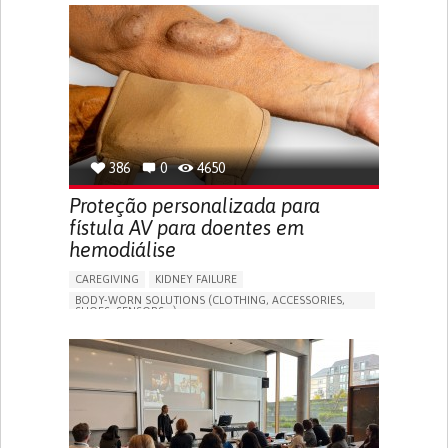
GENERAL AND FAMILY MEDICINE
CAREGIVER SUPPORT
PORTUGAL
386
0
4650
Proteção personalizada para
fístula AV para doentes em
hemodiálise
CAREGIVING
KIDNEY FAILURE
BODY-WORN SOLUTIONS (CLOTHING, ACCESSORIES,
SHOES, SENSORS...)
CHANGES IN URINE FREQUENCY OR VOLUME
DECREASED URINE OUTPUT
FATIGUE
FLANK PAIN (PAIN IN THE SIDES OF THE BACK)
INCREASED THIRST
KIDNEY FAILURE
SWELLING IN THE LOWER EXTREMITIES (EDEMA)
URINARY URGENCY AT NIGHT (NOCTURIA)