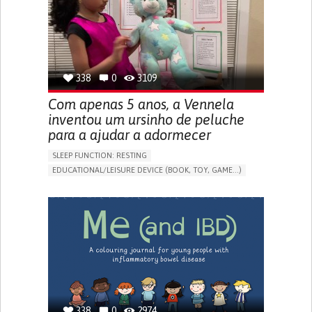
PROMOTING SELF-MANAGEMENT
PREVENTING (VACCINATION, PROTECTION, FALLS,
RESEARCH/MAPPING)
CAREGIVING SUPPORT
OPHTHALMOLOGY
UNITED STATES
338
0
3109
Com apenas 5 anos, a Vennela
inventou um ursinho de peluche
para a ajudar a adormecer
SLEEP FUNCTION: RESTING
EDUCATIONAL/LEISURE DEVICE (BOOK, TOY, GAME...)
SLEEP DISTURBANCES
CAREGIVING SUPPORT
PEDIATRICS
PEDIATRIC INNOVATIONS
UNITED STATES
338
0
2974