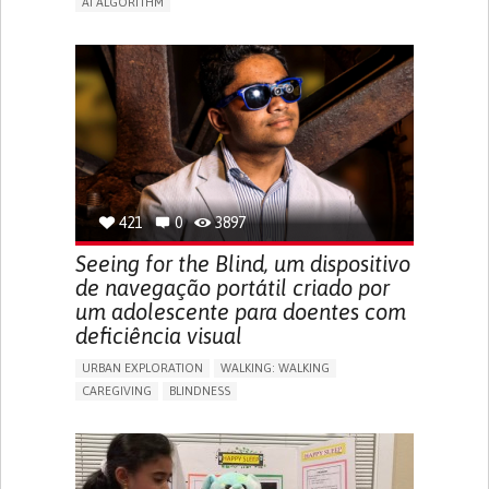
AI ALGORITHM
APP (INCLUDING WHEN CONNECTED WITH WEARABLE)
ENHANCING HEALTH LITERACY
MANAGE MEDICATION
RAISE AWARENESS
CAREGIVING SUPPORT
ENDOCRINOLOGY
MONTENEGRO
421
0
3897
Seeing for the Blind, um dispositivo
de navegação portátil criado por
um adolescente para doentes com
deficiência visual
URBAN EXPLORATION
WALKING: WALKING
CAREGIVING
BLINDNESS
5 SENSES SUPPORT DEVICES: (GLASSES, HEARING AIDS,
HEADPHONES...)
ASSISTIVE DAILY LIFE DEVICE (TO HELP ADL)
FREQUENT FALLS
REGAINING SENSORY FUNCTION