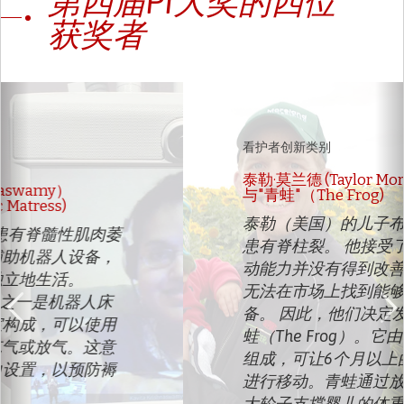
第四届PI大奖的四位
获奖者
Previous
N
看护者创新类别
泰勒·莫兰德 (Taylor Moreland)
与"青蛙"（The Frog)
泰勒（美国）的儿子布罗迪（Brody）
患有脊柱裂。 他接受了几次手术，但行
动能力并没有得到改善，而他的家人也
无法在市场上找到能够帮助孩子的设
备。 因此，他们决定发明一个装置--青
蛙（The Frog）。它由带轮子的小工具
组成，可让6个月以上的婴儿利用手臂
进行移动。青蛙通过放置于臀部附近的
大轮子支撑婴儿的体重。