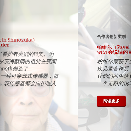
Previous
Ne
合作者创新类别
帕维尔（Pavel Kurbatsky）
with
会说话的盲杖
帕维尔荣获了合作者类别的PI奖。与残
疾儿童合作后，帕维尔想发明一些东西
让他们的生活更美好。因此，他创造了
一个走路的说话棒，帮助盲人导航。
阅读更多