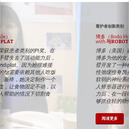
以
下
前
一
个
看护者创新类别
博多（Bodo Hoenen）
with
与ROBOTIC ORTHODOX
博多（美国）获得看护者类别的PI奖。
博多为他的女儿洛雷莱（Lorelei）的手
臂开发了一种机器人矫形器，她患有急
性弛缓性脊髓炎，这是一种会导致手臂
软弱的神经系统疾病。洛雷莱使用机器
人矫形器进行物理治疗，以恢复活动能
力后，在一段时间的治疗后，她已经能
够抓住轻的物体。“
阅读更多