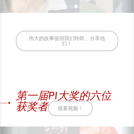
伟大的故事值得我们聆听。分享他
们！
第一届PI大奖的六位
获奖者
观看视频！
Previous
Ne