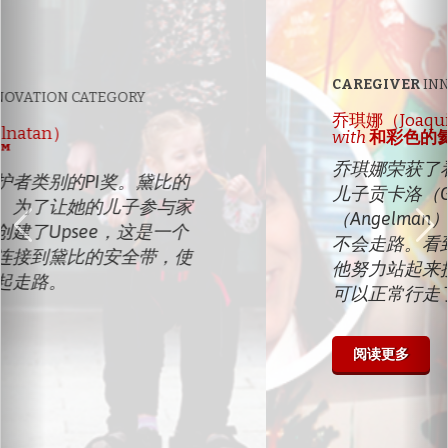
CAREGIVER
INNOVATION CATEGORY
乔琪娜（Joaquina Teixeira）
with
和彩色的氦气球
乔琪娜荣获了看护者类别的PI奖。她的
儿子贡卡洛（Gonçalo）患有安格曼
（Angelman）综合症。医生说他永远
不会走路。看到空中的彩色氦气气球，
他努力站起来接触到他们。如今他已经
可以正常行走了。
阅读更多