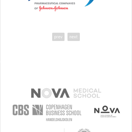
prev
next