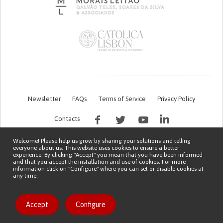
Newsletter
FAQs
Terms of Service
Privacy Policy
Contacts
Welcome! Please help us grow by sharing your solutions and telling
everyone about us. This website uses cookies to ensure a better
experience. By clicking "Accept" you mean that you have been informed
and that you accept the installation and use of cookies. For more
information click on "Configure" where you can set or disable cookies at
any time.
This work is being financed by the FCT project with the reference PTDC/EGE-
OGE/7995/2020
Copyright © 2026 Patient Innovation.
Powered by
Orange Bird
Accept
Configure